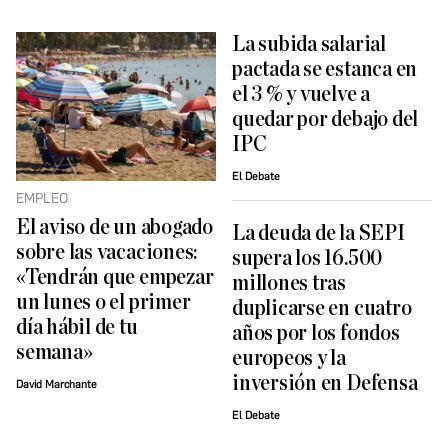
La subida salarial
pactada se estanca en
el 3 % y vuelve a
quedar por debajo del
IPC
El Debate
EMPLEO
El aviso de un abogado
La deuda de la SEPI
sobre las vacaciones:
supera los 16.500
«Tendrán que empezar
millones tras
un lunes o el primer
duplicarse en cuatro
día hábil de tu
años por los fondos
semana»
europeos y la
inversión en Defensa
David Marchante
El Debate