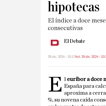
hipotecas
El índice a doce mes
consecutivas
El Debate
29 dic. 2024 - 10:17
Act. 29 dic. 2024 - 10:
E
l
euríbor a doce 
España para calc
aproxima a cerra
%, su novena caída con