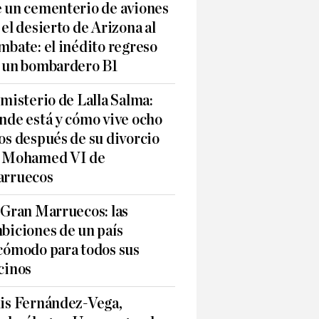
 un cementerio de aviones
 el desierto de Arizona al
mbate: el inédito regreso
 un bombardero B1
 misterio de Lalla Salma:
nde está y cómo vive ocho
os después de su divorcio
 Mohamed VI de
rruecos
 Gran Marruecos: las
biciones de un país
cómodo para todos sus
cinos
is Fernández-Vega,