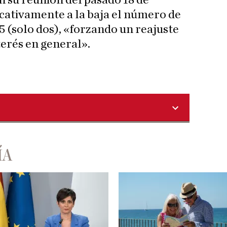
n su reunión del pasado 18 de
icativamente a la baja el número de
5 (solo dos), «forzando un reajuste
nterés en general».
ÍA