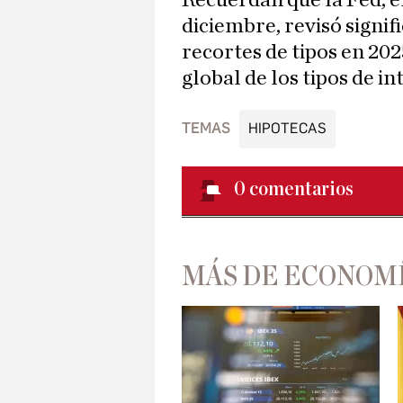
Recuerdan que la Fed, e
diciembre, revisó signif
recortes de tipos en 202
global de los tipos de i
TEMAS
HIPOTECAS
0
comentarios
MÁS DE ECONOM