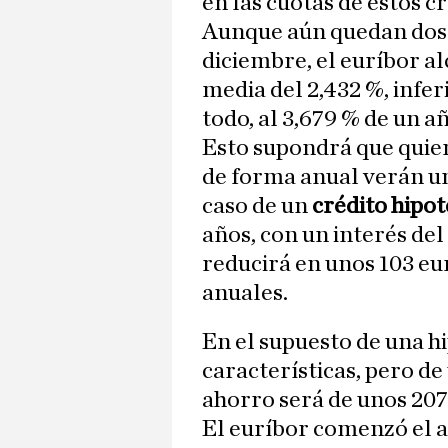
en las cuotas de estos c
Aunque aún quedan dos s
diciembre, el euríbor a
media del 2,432 %, infer
todo, al 3,679 % de un a
Esto supondrá que quien
de forma anual verán un
caso de un
crédito hipot
años, con un interés del 
reducirá en unos 103 eu
anuales.
En el supuesto de una h
características, pero d
ahorro será de unos 207 
El euríbor comenzó el a