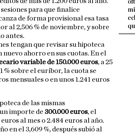
réditos de más de 1.200 euros al año.
of
esiones para que finalice
mi
ec
lcanza de forma provisional esa tasa
qu
ior al 2,506 % de noviembre, y sobre
ño antes.
es tengan que revisar su hipoteca
 nuevo ahorro en sus cuotas. En el
ecario variable de 150.000 euros
, a 25
1 % sobre el euríbor, la cuota se
ros mensuales o en unos 1.241 euros
ipoteca de las mismas
e un importe de
300.000 euros
, el
euros al mes o 2.484 euros al año.
ño en el 3,609 %, después subió al