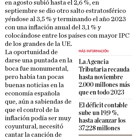
en agosto subió hasta el 2,6 %, en
septiembre se dio otro salto estratosférico
yéndose al 3,5 % y terminando el año 2023
con una inflación anual del 3,1 % y
colocándose entre los países con mayor IPC
de los grandes de la UE.
La oportunidad de
MÁS INFORMACIÓN
darse una puntada en la
La Agencia
boca fue monumental,
Tributaria recauda
pero había tan pocas
hasta noviembre
2.000 millones más
buenas noticias en la
que en todo 2023
economía española
que, aún a sabiendas de
El déficit contable
que el control de la
sube un 19,9 %,
inflación podía ser muy
hasta alcanzar los
coyuntural, necesitó
37.228 millones
cantar la canción de