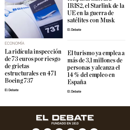
IRIS2, el Starlink de la
UE en la guerra de
satélites con Musk
El Debate
ECONOMÍA
La ridícula inspección
El turismo ya emplea a
de 73 euros por riesgo
más de 3,1 millones de
de grietas
personas y alcanza el
estructurales en 471
14 % del empleo en
Boeing 737
España
El Debate
El Debate