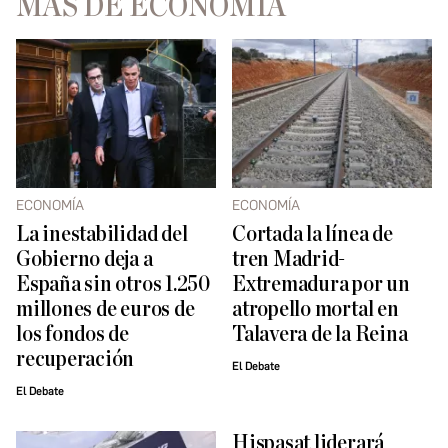
MÁS DE ECONOMÍA
ECONOMÍA
ECONOMÍA
La inestabilidad del
Cortada la línea de
Gobierno deja a
tren Madrid-
España sin otros 1.250
Extremadura por un
millones de euros de
atropello mortal en
los fondos de
Talavera de la Reina
recuperación
El Debate
El Debate
Hispasat liderará