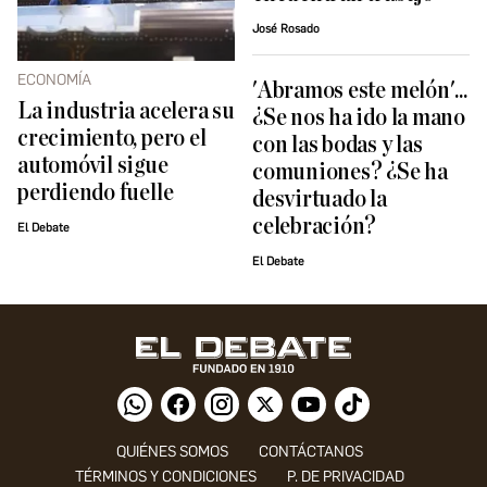
José Rosado
ECONOMÍA
'Abramos este melón'...
La industria acelera su
¿Se nos ha ido la mano
crecimiento, pero el
con las bodas y las
automóvil sigue
comuniones? ¿Se ha
perdiendo fuelle
desvirtuado la
celebración?
El Debate
El Debate
QUIÉNES SOMOS
CONTÁCTANOS
TÉRMINOS Y CONDICIONES
P. DE PRIVACIDAD