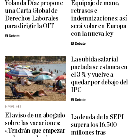
Yolanda Díaz propone
Equipaje de mano,
una Carta Global de
retrasos e
Derechos Laborales
indemnizaciones: así
para dirigir la OIT
será volar en Europa
con la nueva ley
El Debate
El Debate
La subida salarial
pactada se estanca en
el 3 % y vuelve a
quedar por debajo del
IPC
El Debate
EMPLEO
El aviso de un abogado
La deuda de la SEPI
sobre las vacaciones:
supera los 16.500
«Tendrán que empezar
millones tras