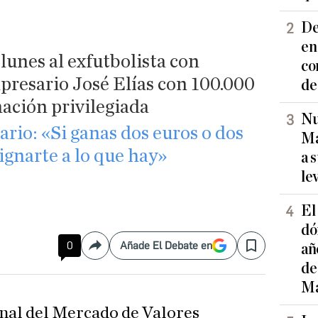
De
en
unes al exfutbolista con
co
presario José Elías con 100.000
de
ación privilegiada
Nu
ario: «Si ganas dos euros o dos
Ma
signarte a lo que hay»
a 
le
El
dó
0
Añade El Debate en
añ
Compartir
Save
de
Ma
nal del Mercado de Valores