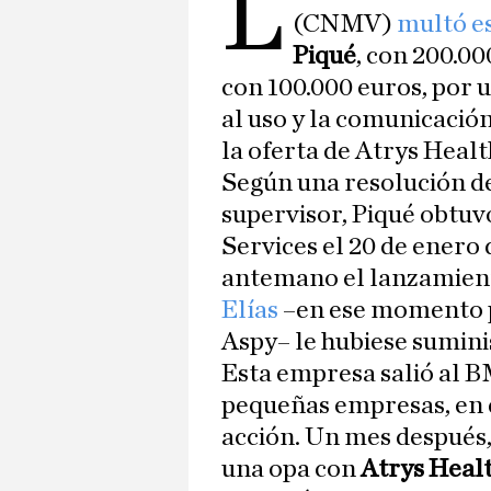
L
(CNMV)
multó e
Piqué
, con 200.00
con 100.000 euros, por 
al uso y la comunicació
la oferta de Atrys Heal
Según una resolución de
supervisor, Piqué obtu
Services el 20 de enero
antemano el lanzamient
Elías
–en ese momento pr
Aspy– le hubiese sumini
Esta empresa salió al 
pequeñas empresas, en d
acción. Un mes después,
una opa con
Atrys Heal