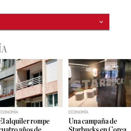
ÍA
ECONOMÍA
ECONOMÍA
El alquiler rompe
Una campaña de
cuatro años de
Starbucks en Corea