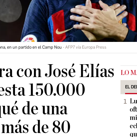
ona, en un partido en el Camp Nou
AFP7 vía Europa Press
a con José Elías
LO M
uesta 150.000
EL DE
Lu
qué de una
of
mi
 más de 80
ec
qu