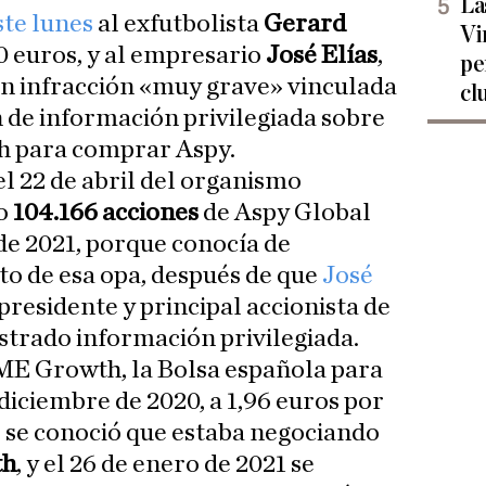
La
ste lunes
al exfutbolista
Gerard
Vi
0 euros, y al empresario
José Elías
,
pe
un infracción «muy grave» vinculada
cl
n de información privilegiada sobre
th para comprar Aspy.
l 22 de abril del organismo
vo
104.166 acciones
de Aspy Global
 de 2021, porque conocía de
o de esa opa, después de que
José
esidente y principal accionista de
strado información privilegiada.
BME Growth, la Bolsa española para
iciembre de 2020, a 1,96 euros por
 se conoció que estaba negociando
th
, y el 26 de enero de 2021 se