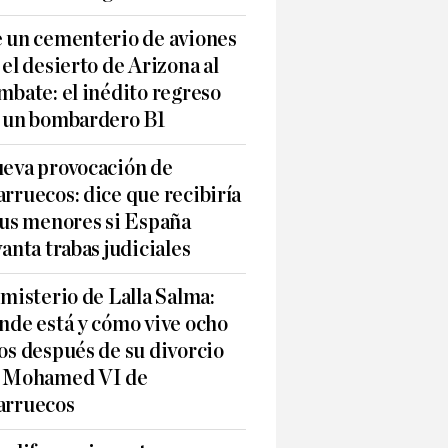
 un cementerio de aviones
 el desierto de Arizona al
mbate: el inédito regreso
 un bombardero B1
eva provocación de
rruecos: dice que recibiría
sus menores si España
vanta trabas judiciales
 misterio de Lalla Salma:
nde está y cómo vive ocho
os después de su divorcio
 Mohamed VI de
rruecos