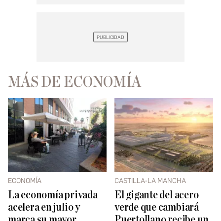
MÁS DE ECONOMÍA
ECONOMÍA
CASTILLA-LA MANCHA
La economía privada
El gigante del acero
acelera en julio y
verde que cambiará
marca su mayor
Puertollano recibe un