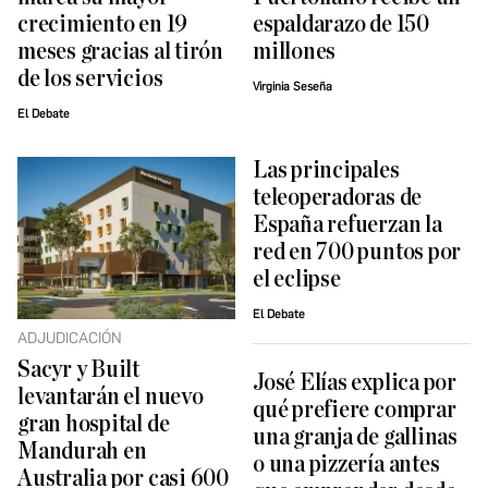
crecimiento en 19
espaldarazo de 150
meses gracias al tirón
millones
de los servicios
Virginia Seseña
El Debate
Las principales
teleoperadoras de
España refuerzan la
red en 700 puntos por
el eclipse
El Debate
ADJUDICACIÓN
Sacyr y Built
José Elías explica por
levantarán el nuevo
qué prefiere comprar
gran hospital de
una granja de gallinas
Mandurah en
o una pizzería antes
Australia por casi 600