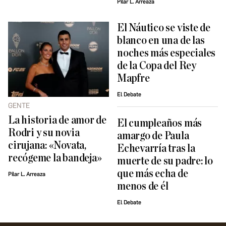
Pilar L. Arreaza
El Náutico se viste de
blanco en una de las
noches más especiales
de la Copa del Rey
Mapfre
El Debate
GENTE
La historia de amor de
El cumpleaños más
Rodri y su novia
amargo de Paula
cirujana: «Novata,
Echevarría tras la
recógeme la bandeja»
muerte de su padre: lo
que más echa de
Pilar L. Arreaza
menos de él
El Debate