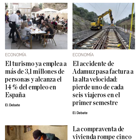
ECONOMÍA
ECONOMÍA
El turismo ya emplea a
El accidente de
más de 3,1 millones de
Adamuz pasa factura a
personas y alcanza el
la alta velocidad:
14 % del empleo en
pierde uno de cada
España
seis viajeros en el
primer semestre
El Debate
El Debate
La compraventa de
vivienda rompe cinco