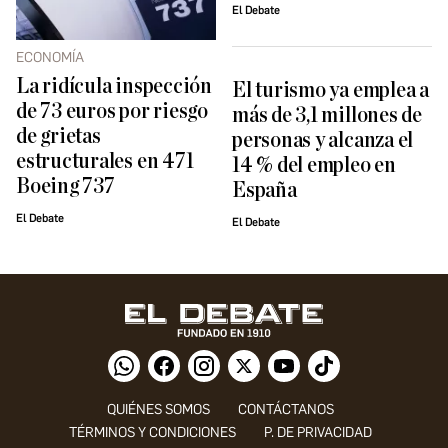
El Debate
ECONOMÍA
La ridícula inspección
El turismo ya emplea a
de 73 euros por riesgo
más de 3,1 millones de
de grietas
personas y alcanza el
estructurales en 471
14 % del empleo en
Boeing 737
España
El Debate
El Debate
QUIÉNES SOMOS
CONTÁCTANOS
TÉRMINOS Y CONDICIONES
P. DE PRIVACIDAD