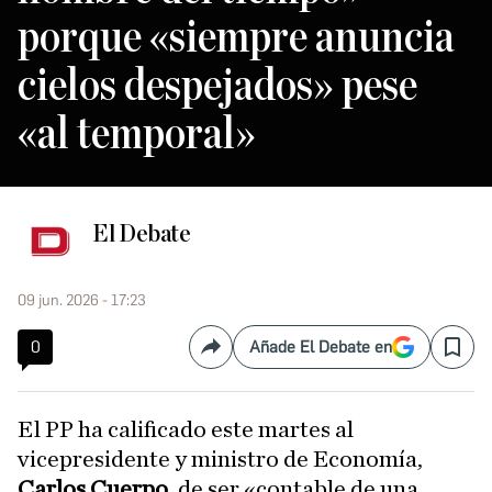
porque «siempre anuncia
cielos despejados» pese
«al temporal»
El Debate
09 jun. 2026 - 17:23
0
Añade El Debate en
Compartir
Save
El PP ha calificado este martes al
vicepresidente y ministro de Economía,
Carlos Cuerpo
, de ser «contable de una