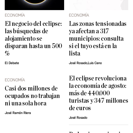
ECONOMÍA
ECONOMÍA
El negocio del eclipse:
Las zonas tensionadas
las búsquedas de
ya afectan a 317
alojamiento se
municipios: consulta
disparan hasta un 500
si el tuyo está en la
%
lista
El Debate
José Rosado,Luis Cano
El eclipse revoluciona
ECONOMÍA
la economía de agosto:
Casi dos millones de
más de 440.000
ocupados no trabajan
turistas y 347 millones
ni una sola hora
de euros
José Ramón Riera
José Rosado