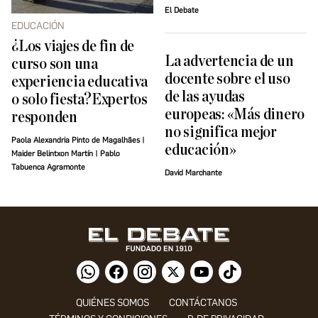
El Debate
EDUCACIÓN
¿Los viajes de fin de
La advertencia de un
curso son una
docente sobre el uso
experiencia educativa
de las ayudas
o solo fiesta?Expertos
europeas: «Más dinero
responden
no significa mejor
Paola Alexandria Pinto de Magalhães |
educación»
Maider Belintxon Martín | Pablo
Tabuenca Agramonte
David Marchante
QUIÉNES SOMOS
CONTÁCTANOS