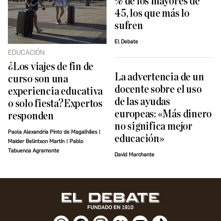
% de los mayores de
45, los que más lo
sufren
El Debate
EDUCACIÓN
¿Los viajes de fin de
La advertencia de un
curso son una
docente sobre el uso
experiencia educativa
de las ayudas
o solo fiesta?Expertos
europeas: «Más dinero
responden
no significa mejor
Paola Alexandria Pinto de Magalhães |
educación»
Maider Belintxon Martín | Pablo
Tabuenca Agramonte
David Marchante