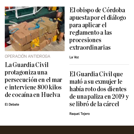
El obispo de Córdoba
apuesta por el diálogo
para aplicar el
reglamento a las
procesiones
extraordinarias
OPERACIÓN ANTIDROGA
La Voz
La Guardia Civil
protagoniza una
El Guardia Civil que
persecución en el mar
mató a su exmujer le
e interviene 800 kilos
había roto dos dientes
de cocaína en Huelva
de una paliza en 2019 y
se libró de la cárcel
El Debate
Raquel Tejero