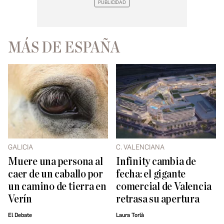
MÁS DE ESPAÑA
GALICIA
C. VALENCIANA
Muere una persona al
Infinity cambia de
caer de un caballo por
fecha: el gigante
un camino de tierra en
comercial de Valencia
Verín
retrasa su apertura
El Debate
Laura Torlà