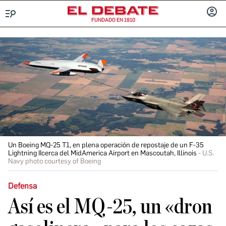
FUNDADO EN 1910
Menú
INICIA
SESIÓ
Un Boeing MQ-25 T1, en plena operación de repostaje de un F-35
Lightning IIcerca del MidAmerica Airport en Mascoutah, Illinois
U.S.
Navy photo courtesy of Boeing
Defensa
Así es el MQ-25, un «dron