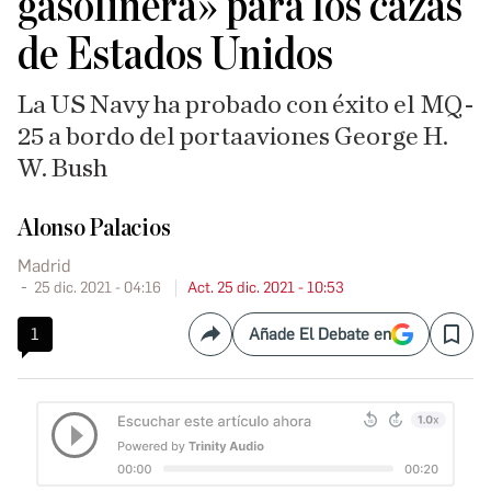
gasolinera» para los cazas
de Estados Unidos
La US Navy ha probado con éxito el MQ-
25 a bordo del portaaviones George H.
W. Bush
Alonso Palacios
Madrid
25 dic. 2021 - 04:16
Act. 25 dic. 2021 - 10:53
1
Añade El Debate en
Compartir
Save