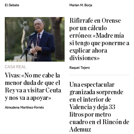
El Debate
Marian M. Borja
Rifirrafe en Orense
por un cálculo
erróneo: «Madre mía
si tengo que ponerme a
explicar ahora
divisiones»
CASA REAL
Raquel Tejero
Vivas: «No me cabe la
menor duda de que el
Una espectacular
Rey va a visitar Ceuta
granizada sorprende
y nos va a apoyar»
en el interior de
Valencia y deja 33
Almudena Martínez-Fornés
litros por metro
cuadro en el Rincón de
Ademuz