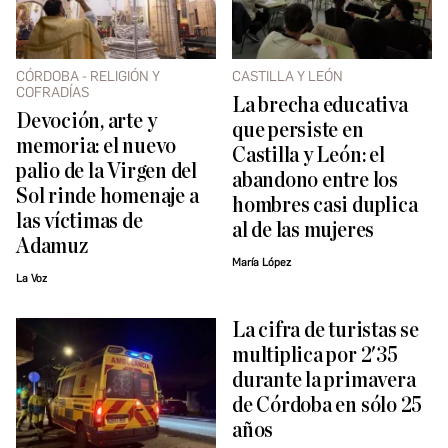
CÓRDOBA - RELIGIÓN Y
CASTILLA Y LEÓN
COFRADÍAS
La brecha educativa
Devoción, arte y
que persiste en
memoria: el nuevo
Castilla y León: el
palio de la Virgen del
abandono entre los
Sol rinde homenaje a
hombres casi duplica
las víctimas de
al de las mujeres
Adamuz
María López
La Voz
La cifra de turistas se
multiplica por 2'35
durante la primavera
de Córdoba en sólo 25
años