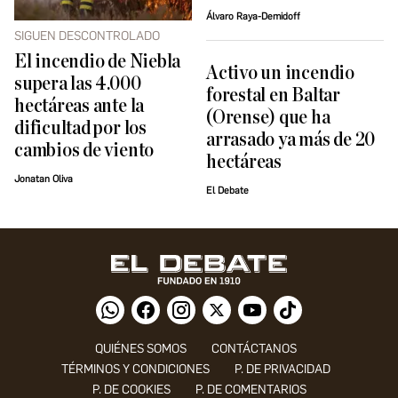
Álvaro Raya-Demidoff
SIGUEN DESCONTROLADO
El incendio de Niebla
Activo un incendio
supera las 4.000
forestal en Baltar
hectáreas ante la
(Orense) que ha
dificultad por los
arrasado ya más de 20
cambios de viento
hectáreas
Jonatan Oliva
El Debate
QUIÉNES SOMOS
CONTÁCTANOS
TÉRMINOS Y CONDICIONES
P. DE PRIVACIDAD
P. DE COOKIES
P. DE COMENTARIOS