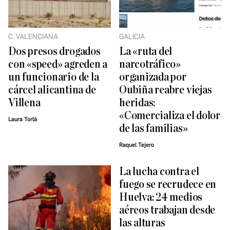
C. VALENCIANA
GALICIA
Dos presos drogados
La «ruta del
con «speed» agreden a
narcotráfico»
un funcionario de la
organizada por
cárcel alicantina de
Oubiña reabre viejas
Villena
heridas:
«Comercializa el dolor
Laura Torlà
de las familias»
Raquel Tejero
La lucha contra el
fuego se recrudece en
Huelva: 24 medios
aéreos trabajan desde
las alturas