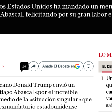
los Estados Unidos ha mandado un mens
Abascal, felicitando por su gran labor en
LO M
:15
14
Añade El Debate en
EL DE
Compartir
Save
Un
qu
ca
iago Abascal «por el increíble
va
medio de la «situación singular» que
sa
l exmandatario estadounidense