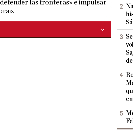
«defender las fronteras» e impulsar
Na
ora».
hi
Sá
Se
vo
Sa
de
Ro
Ma
qu
en
Mo
Fe