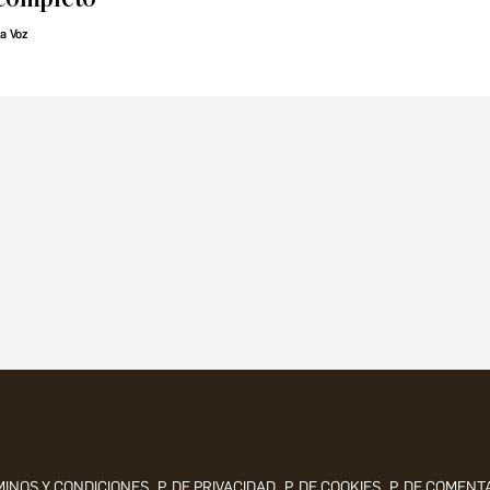
a Voz
INOS Y CONDICIONES
P. DE PRIVACIDAD
P. DE COOKIES
P. DE COMENT