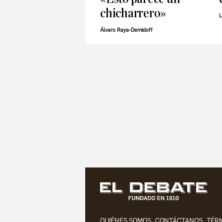
chicharrero»
L
Álvaro Raya-Demidoff
QUIÉNES SOMOS
CONTÁCTANOS
TÉRM