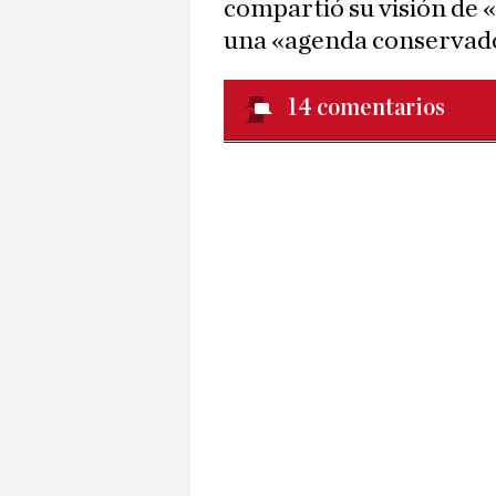
compartió su visión de 
una «agenda conservad
14
comentarios