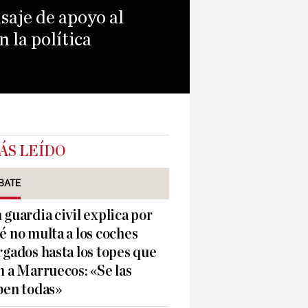
aje de apoyo al
 la política
ÁS LEÍDO
BATE
 guardia civil explica por
é no multa a los coches
rgados hasta los topes que
n a Marruecos: «Se las
ben todas»