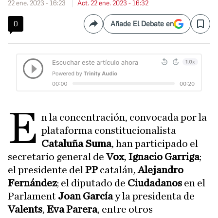
22 ene. 2023 - 16:23
Act. 22 ene. 2023 - 16:32
0
Añade El Debate en
Compartir
Save
E
n la concentración, convocada por la
plataforma constitucionalista
Cataluña Suma
, han participado el
secretario general de
Vox
,
Ignacio Garriga
;
el presidente del
PP
catalán,
Alejandro
Fernández
; el diputado de
Ciudadanos
en el
Parlament
Joan García
y la presidenta de
Valents
,
Eva Parera
, entre otros