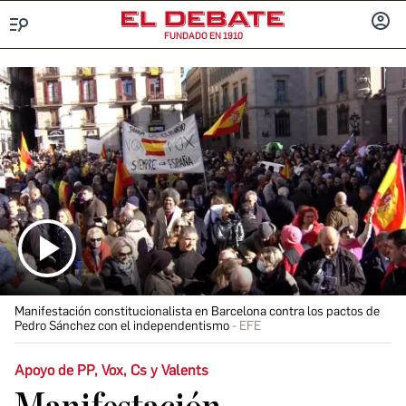
FUNDADO EN 1910
Menú
INICIA
SESIÓ
Manifestación constitucionalista en Barcelona contra los pactos de
Pedro Sánchez con el independentismo
EFE
Apoyo de PP, Vox, Cs y Valents