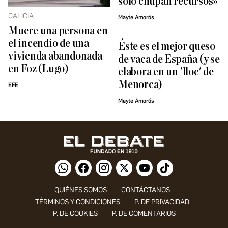
sólo chupan recursos»
GALICIA
Mayte Amorós
Muere una persona en
el incendio de una
Éste es el mejor queso
vivienda abandonada
de vaca de España (y se
en Foz (Lugo)
elabora en un 'lloc' de
Menorca)
EFE
Mayte Amorós
QUIÉNES SOMOS
CONTÁCTANOS
TÉRMINOS Y CONDICIONES
P. DE PRIVACIDAD
P. DE COOKIES
P. DE COMENTARIOS