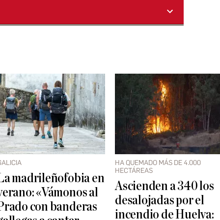
GALICIA
HA QUEMADO MÁS DE 4.000
HECTÁREAS
La madrileñofobia en
Ascienden a 340 los
verano: «Vámonos al
desalojadas por el
Prado con banderas
incendio de Huelva: