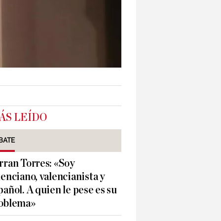
ÁS LEÍDO
BATE
rran Torres: «Soy
lenciano, valencianista y
pañol. A quien le pese es su
oblema»