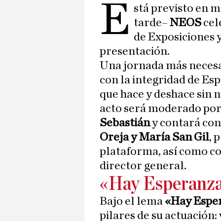
E
stá previsto en m
tarde–
NEOS
cel
de Exposiciones 
presentación.
Una jornada más necesar
con la integridad de Es
que hace y deshace sin 
acto será moderado por 
Sebastián
y contará con
Oreja y María San Gil
, 
plataforma, así como c
director general.
«Hay Esperanz
Bajo el lema
«Hay Espe
pilares de su actuación: 