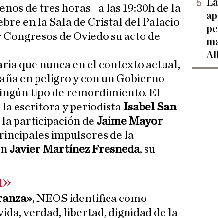
La
enos de tres horas –a las 19:30h de la
ap
ebre en la Sala de Cristal del Palacio
pe
y Congresos de Oviedo su acto de
ma
Al
ia que nunca en el contexto actual,
paña en peligro y con un Gobierno
ningún tipo de remordimiento. El
la escritora y periodista
Isabel San
 la participación de
Jaime Mayor
principales impulsores de la
on
Javier Martínez Fresneda
, su
a»
ranza»
, NEOS identifica como
vida, verdad, libertad, dignidad de la