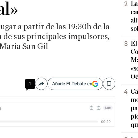
al»
La
ca
al
gar a partir de las 19:30h de la
so
a de sus principales impulsores,
El
María San Gil
Co
Ma
«s
Oc
1
Añade El Debate en
Compartir
Save
Ca
mo
pa
pi
qu