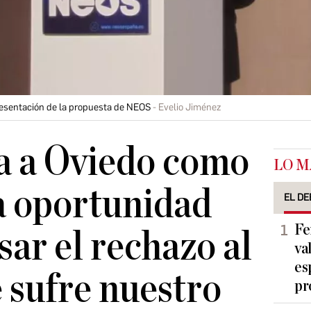
resentación de la propuesta de NEOS
Evelio Jiménez
a a Oviedo como
LO M
a oportunidad
EL DE
Fe
sar el rechazo al
va
es
 sufre nuestro
pr