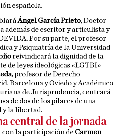
ción española.
ablará
Ángel García Prieto
, Doctor
a además de escritor y articulista y
DEVIDA. Por su parte, el profesor
dica y Psiquiatría de la Universidad
soño
reivindicará la dignidad de la
te de leyes ideológicas «LGTBI»
ceda,
profesor de Derecho
id, Barcelona y Oviedo y Académico
uriana de Jurisprudencia, centrará
nsa de dos de los pilares de una
 y la libertad.
a central de la jornada
 con la participación de
Carmen