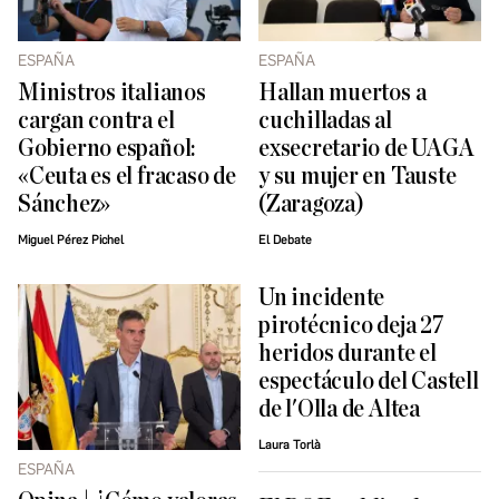
ESPAÑA
ESPAÑA
Ministros italianos
Hallan muertos a
cargan contra el
cuchilladas al
Gobierno español:
exsecretario de UAGA
«Ceuta es el fracaso de
y su mujer en Tauste
Sánchez»
(Zaragoza)
Miguel Pérez Pichel
El Debate
Un incidente
pirotécnico deja 27
heridos durante el
espectáculo del Castell
de l'Olla de Altea
Laura Torlà
ESPAÑA