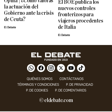
Opina | ¿Cómo valoras
El BOE publica los
la actuación del
nuevos controles
Gobierno ante la crisis
fronterizos para
de Ceuta?
viajeros procedentes
de Italia
El Debate
El Debate
QUIÉNES SOMOS
CONTÁCTANOS
TÉRMINOS Y CONDICIONES
P. DE PRIVACIDAD
P. DE COOKIES
P. DE COMENTARIOS
© eldebate.com