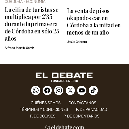
CÓRDOBA - ECONOMÍA
La cifra de turistas se
La venta de pisos
multiplica por 2'35
okupados cae en
durante la primavera
Córdoba a la mitad en
de Córdoba en sólo 25
menos de un año
años
Jesús Cabrera
Alfredo Martín-Górriz
QUIÉNES SOMOS
CONTÁCTANOS
TÉRMINOS Y CONDICIONES
P. DE PRIVACIDAD
P. DE COOKIES
P. DE COMENTARIOS
© eldebate.com