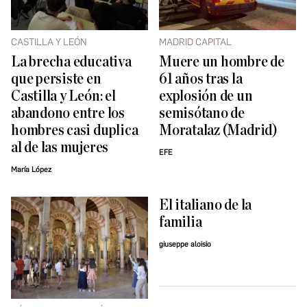
CASTILLA Y LEÓN
MADRID CAPITAL
La brecha educativa
Muere un hombre de
que persiste en
61 años tras la
Castilla y León: el
explosión de un
abandono entre los
semisótano de
hombres casi duplica
Moratalaz (Madrid)
al de las mujeres
EFE
María López
El italiano de la
familia
giuseppe aloisio