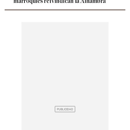
marroquíes reivindican la Alhambra