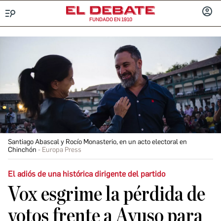
FUNDADO EN 1910
Menú
INICIA
SESIÓ
Santiago Abascal y Rocío Monasterio, en un acto electoral en
Chinchón
Europa Press
El adiós de una histórica dirigente del partido
Vox esgrime la pérdida de
votos frente a Ayuso para