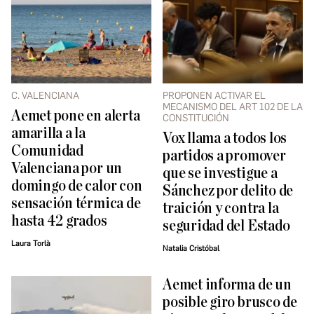
C. VALENCIANA
PROPONEN ACTIVAR EL
MECANISMO DEL ART 102 DE LA
Aemet pone en alerta
CONSTITUCIÓN
amarilla a la
Vox llama a todos los
Comunidad
partidos a promover
Valenciana por un
que se investigue a
domingo de calor con
Sánchez por delito de
sensación térmica de
traición y contra la
hasta 42 grados
seguridad del Estado
Laura Torlà
Natalia Cristóbal
Aemet informa de un
posible giro brusco de