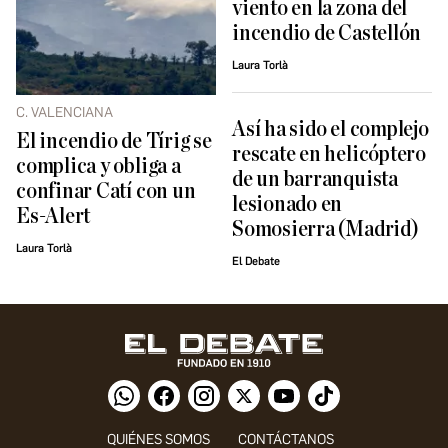
viento en la zona del
incendio de Castellón
Laura Torlà
C. VALENCIANA
Así ha sido el complejo
El incendio de Tírig se
rescate en helicóptero
complica y obliga a
de un barranquista
confinar Catí con un
lesionado en
Es-Alert
Somosierra (Madrid)
Laura Torlà
El Debate
QUIÉNES SOMOS
CONTÁCTANOS