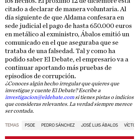
los hechos. El próximo 12 de diciembre está
citado a declarar de manera voluntaria. Al
día siguiente de que Aldama confesara en
sede judicial el pago de hasta 650.000 euros
en metálico al exministro, Ábalos emitió un
comunicado en el que aseguraba que se
trataba de una falsedad. Tal y como ha
podido saber El Debate, el empresario va a
continuar aportando más pruebas de
episodios de corrupción.
¿Conoces algún hecho irregular que quieres que
investigue y cuente El Debate? Escribe a
investigacion@eldebate.com
si tienes pistas o indicios
que consideras relevantes. La verdad siempre merece
ser contada.
TEMAS
PSOE
PEDRO SÁNCHEZ
JOSÉ LUIS ÁBALOS
VÍCTOR