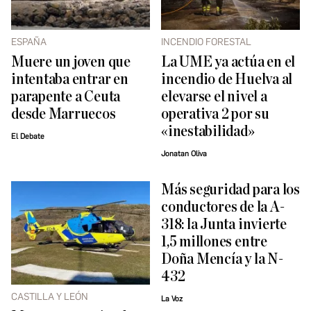
ESPAÑA
INCENDIO FORESTAL
Muere un joven que
La UME ya actúa en el
intentaba entrar en
incendio de Huelva al
parapente a Ceuta
elevarse el nivel a
desde Marruecos
operativa 2 por su
«inestabilidad»
El Debate
Jonatan Oliva
Más seguridad para los
conductores de la A-
318: la Junta invierte
1,5 millones entre
Doña Mencía y la N-
432
CASTILLA Y LEÓN
La Voz