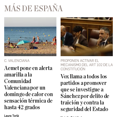
MÁS DE ESPAÑA
C. VALENCIANA
PROPONEN ACTIVAR EL
MECANISMO DEL ART 102 DE LA
Aemet pone en alerta
CONSTITUCIÓN
amarilla a la
Vox llama a todos los
Comunidad
partidos a promover
Valenciana por un
que se investigue a
domingo de calor con
Sánchez por delito de
sensación térmica de
traición y contra la
hasta 42 grados
seguridad del Estado
Laura Torlà