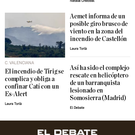
Natalia Cristóbal
Aemet informa de un
posible giro brusco de
viento en la zona del
incendio de Castellón
Laura Torlà
C. VALENCIANA
Así ha sido el complejo
El incendio de Tírig se
rescate en helicóptero
complica y obliga a
de un barranquista
confinar Catí con un
lesionado en
Es-Alert
Somosierra (Madrid)
Laura Torlà
El Debate