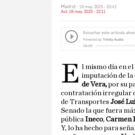
Madrid
19 may. 2025 - 20:42
Act. 19 may. 2025 - 22:11
E
l mismo día en el
imputación de la 
de Vera,
por su p
contratación irregular
de Transportes
José Lu
Senado la que fuera má
pública
Ineco
,
Carmen L
Y, lo ha hecho para seña