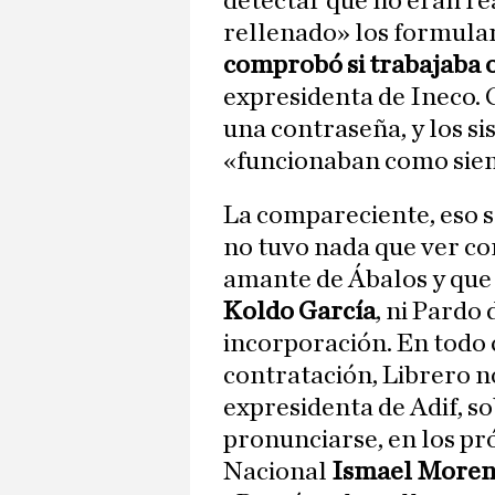
detectar que no eran rea
rellenado» los formular
comprobó si trabajaba o
expresidenta de Ineco. 
una contraseña, y los si
«funcionaban como sie
La compareciente, eso sí
no tuvo nada que ver co
amante de Ábalos y que n
Koldo García
, ni Pardo
incorporación. En todo 
contratación, Librero n
expresidenta de Adif, s
pronunciarse, en los pró
Nacional
Ismael Moren