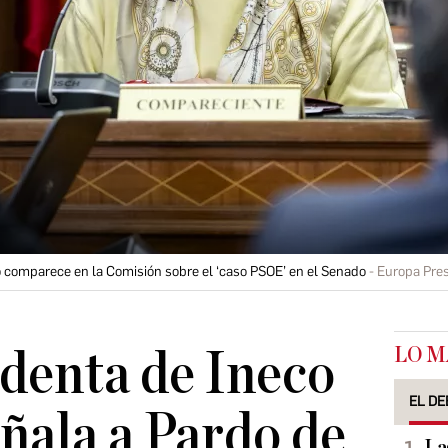
 comparece en la Comisión sobre el ‘caso PSOE’ en el Senado
Europa Pre
LO M
identa de Ineco
EL DE
ñala a Pardo de