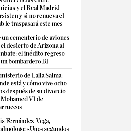
s diferencias entre
nicius y el Real Madrid
rsisten y si no renueva el
ub le traspasará este mes
 un cementerio de aviones
 el desierto de Arizona al
mbate: el inédito regreso
 un bombardero B1
 misterio de Lalla Salma:
nde está y cómo vive ocho
os después de su divorcio
 Mohamed VI de
rruecos
is Fernández-Vega,
talmólogo: «Unos segundos