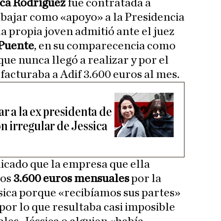
ica Rodríguez
fue contratada a
abajar como «apoyo» a la Presidencia
la propia joven admitió ante el juez
Puente
, en su comparecencia como
 que nunca llegó a realizar y por el
facturaba a Adif 3.600 euros al mes.
ar a la ex presidenta de
ón irregular de Jessica
icado que la empresa que ella
sos
3.600 euros mensuales
por la
ssica porque «recibíamos sus partes»
 por lo que resultaba casi imposible