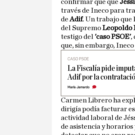
confirmar que que
Jéss
través de Ineco para tr
de
Adif
. Un trabajo que 
del Supremo
Leopoldo 
testigo del
'caso PSOE'
,
que, sin embargo, Ineco 
CASO PSOE
La Fiscalía pide imput
Adif por la contrataci
María Jamardo
Carmen Librero ha expl
dirigía podía facturar e
actividad laboral de Jé
de asistencia y horarios