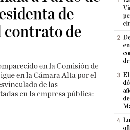
La
Vi
residenta de
pe
cl
l contrato de
De
en
co
de
omparecido en la Comisión de
sigue en la Cámara Alta por el
El
dó
esvinculado de las
añ
tadas en la empresa pública:
de
Ma
Lu
of