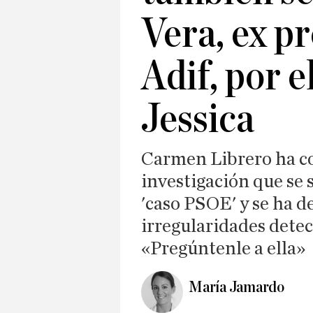
Vera, ex p
Adif, por e
Jessica
Carmen Librero ha c
investigación que se 
'caso PSOE' y se ha d
irregularidades detec
«Pregúntenle a ella»
María Jamardo