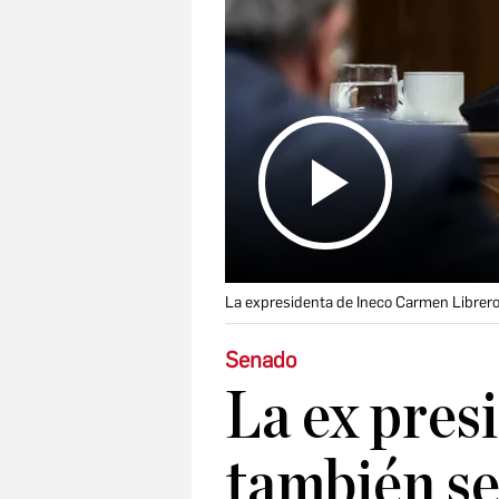
La expresidenta de Ineco Carmen Librero
Senado
La ex pres
también se