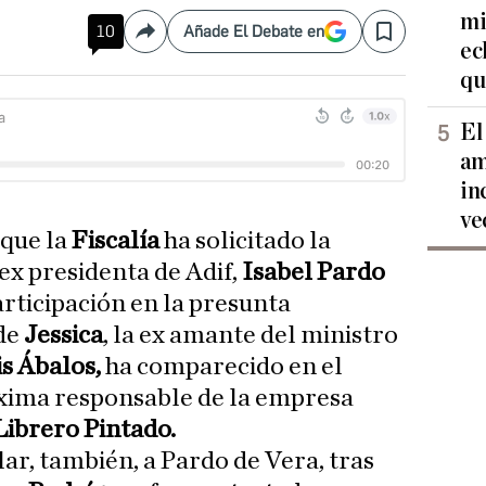
mi
10
Añade El Debate en
Compartir
Save
ec
qu
El
am
in
ve
 que la
Fiscalía
ha solicitado la
ex presidenta de Adif,
Isabel Pardo
articipación en la presunta
 de
Jessica
, la ex amante del ministro
is Ábalos,
ha comparecido en el
xima responsable de la empresa
ibrero Pintado.
lar, también, a Pardo de Vera, tras