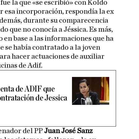
fue la que «se escribió» con Koldo
r esa incorporación, respondía la ex
 además, durante su comparecencia
do que no conocía a Jéssica. Es más,
o en base a las informaciones que ha
e se había contratado a la joven
ara hacer actuaciones de auxiliar
cinas de Adif.
identa de ADIF que
contratación de Jessica
senador del PP
Juan José Sanz