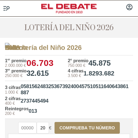
FUNDADO EN 1910
Menú
INICIA
SESIÓ
LOTERÍA DEL NIÑO 2026
Lotería del Niño 2026
er
o
1
premio
2
premio
06.703
45.875
2.000.000 €
750.000 €
er
3
premio
4 cifras
32.615
1.829
3.682
250.000 €
3.500 €
058
156
248
325
367
392
400
457
510
511
640
643
861
3 cifras
887
1.000 €
2 cifras
27
37
44
54
94
400 €
Reintegros
0
1
3
200 €
€