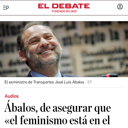
FUNDADO EN 1910
Menú
INICIA
SESIÓ
El exministro de Transportes José Luis Ábalos
EP
Audios
Ábalos, de asegurar que
«el feminismo está en el