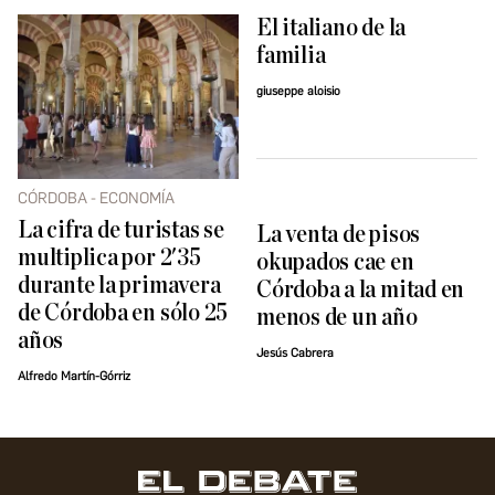
El italiano de la
familia
giuseppe aloisio
CÓRDOBA - ECONOMÍA
La cifra de turistas se
La venta de pisos
multiplica por 2'35
okupados cae en
durante la primavera
Córdoba a la mitad en
de Córdoba en sólo 25
menos de un año
años
Jesús Cabrera
Alfredo Martín-Górriz