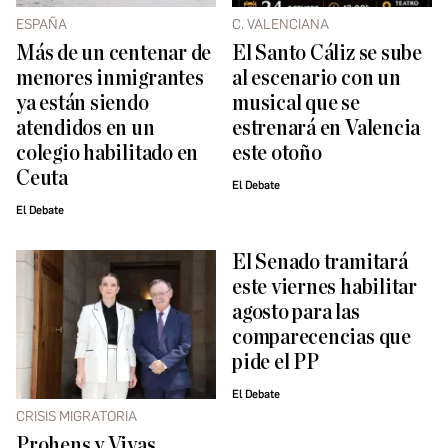
ESPAÑA
C. VALENCIANA
Más de un centenar de
El Santo Cáliz se sube
menores inmigrantes
al escenario con un
ya están siendo
musical que se
atendidos en un
estrenará en Valencia
colegio habilitado en
este otoño
Ceuta
El Debate
El Debate
El Senado tramitará
este viernes habilitar
agosto para las
comparecencias que
pide el PP
El Debate
CRISIS MIGRATORIA
Prohens y Vivas