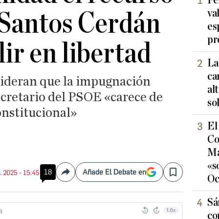
Fe
va
 Santos Cerdán
es
pr
ir en libertad
La
ca
sideran que la impugnación
al
ecretario del PSOE «carece de
so
onstitucional»
El
Co
Ma
«s
18
Añade El Debate en
. 2025 - 15:45
Compartir
Save
Oc
Sá
co