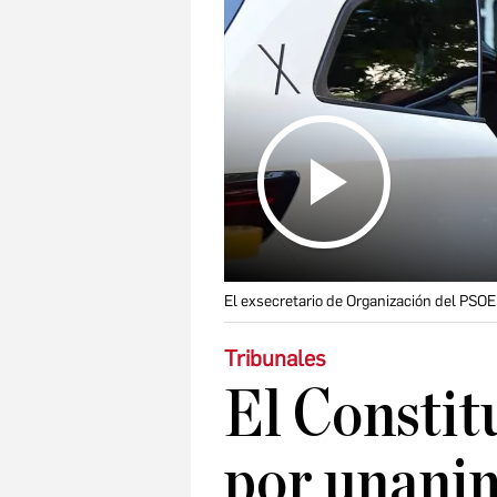
El exsecretario de Organización del PSOE
Tribunales
El Constit
por unanim