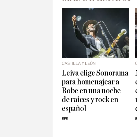
CASTILLA Y LEÓN
Leiva elige Sonorama
para homenajear a
Robe en una noche
de raíces y rock en
español
EFE
E