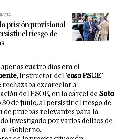
IMCIA
a prisión provisional
sistir el riesgo de
as
apenas cuatro días era el
uente,
instructor del
'caso PSOE'
e rechazaba excarcelar al
ación del PSOE, en la cárcel de
Soto
30 de junio, al persistir el riesgo de
n de pruebas relevantes para la
ndo investigado por varios delitos de
 al Gobierno.
rca de la precisa situación