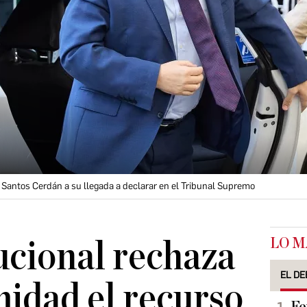
 Santos Cerdán a su llegada a declarar en el Tribunal Supremo
LO M
ucional rechaza
EL DE
idad el recurso