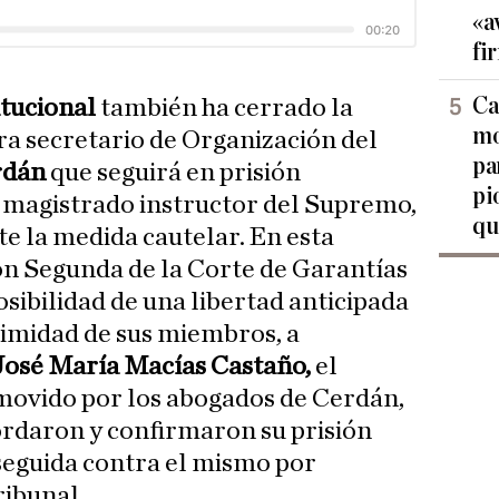
«a
fi
Ca
itucional
también ha cerrado la
mo
ra secretario de Organización del
pa
rdán
que seguirá en prisión
pi
l magistrado instructor del Supremo,
qu
e la medida cautelar. En esta
ión Segunda de la Corte de Garantías
osibilidad de una libertad anticipada
nimidad de sus miembros, a
José María Macías Castaño,
el
ovido por los abogados de Cerdán,
ordaron y confirmaron su prisión
 seguida contra el mismo por
ribunal.