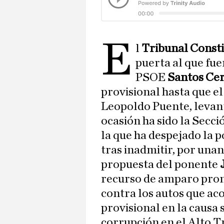
E
l
Tribunal Const
puerta al que fue
PSOE
Santos Ce
provisional hasta que e
Leopoldo Puente, levant
ocasión ha sido la Secc
la que ha despejado la p
tras inadmitir, por una
propuesta del ponente
recurso de amparo prom
contra los autos que ac
provisional en la causa
corrupción en el Alto T