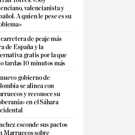
rran Torres: «Soy
lenciano, valencianista y
pañol. A quien le pese es su
oblema»
 carretera de peaje más
ra de España y la
ternativa gratis por la que
lo tardas 10 minutos más
 nuevo gobierno de
lombia se alinea con
rruecos y reconoce su
oberanía» en el Sáhara
cidental
nchez esconde sus pactos
n Marruecos sobre