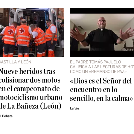
CASTILLA Y LEÓN
EL PADRE TOMÁS PAJUELO
CALIFICA A LAS LECTURAS DE HO
Nueve heridos tras
COMO UN «REMANSO DE PAZ»
colisionar dos motos
«Dios es el Señor del
en el campeonato de
encuentro en lo
motociclismo urbano
sencillo, en la calma»
de La Bañeza (León)
La Voz
l Debate