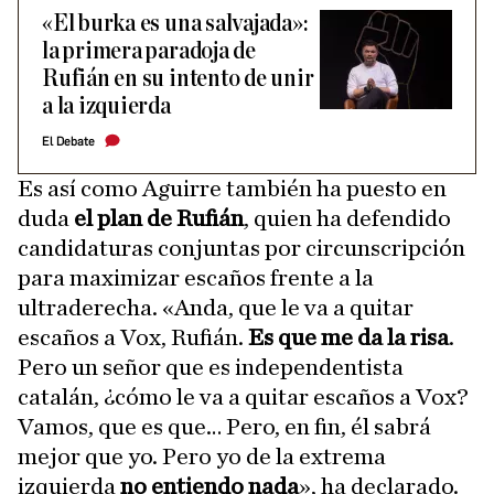
«El burka es una salvajada»:
la primera paradoja de
Rufián en su intento de unir
a la izquierda
El Debate
Es así como Aguirre también ha puesto en
duda
el plan de Rufián
, quien ha defendido
candidaturas conjuntas por circunscripción
para maximizar escaños frente a la
ultraderecha. «Anda, que le va a quitar
escaños a Vox, Rufián.
Es que me da la risa
.
Pero un señor que es independentista
catalán, ¿cómo le va a quitar escaños a Vox?
Vamos, que es que… Pero, en fin, él sabrá
mejor que yo. Pero yo de la extrema
izquierda
no entiendo nada
», ha declarado.