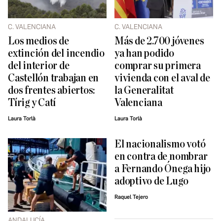
C. VALENCIANA
C. VALENCIANA
Los medios de
Más de 2.700 jóvenes
extinción del incendio
ya han podido
del interior de
comprar su primera
Castellón trabajan en
vivienda con el aval de
dos frentes abiertos:
la Generalitat
Tírig y Catí
Valenciana
Laura Torlà
Laura Torlà
El nacionalismo votó
en contra de nombrar
a Fernando Ónega hijo
adoptivo de Lugo
Raquel Tejero
ANDALUCÍA