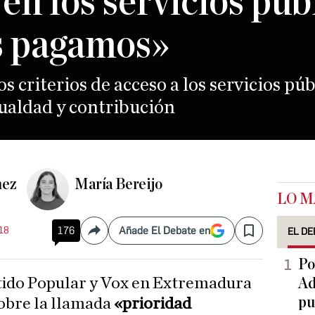
en los servicios púb
s pagamos»
s criterios de acceso a los servicios púb
ualdad y contribución
hez
María Bereijo
LO M
:18
176
Añade El Debate en
EL DE
Compartir
Save
Po
Ad
pu
sobre la llamada
«prioridad