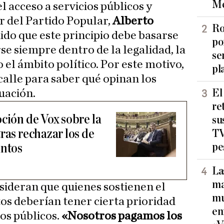
Me
el acceso a servicios públicos y
r del Partido Popular,
Alberto
Ro
dido que este principio debe basarse
po
rse siempre dentro de la legalidad, la
se
 el ámbito político. Por este motivo,
pl
 calle para saber qué opinan los
El
uación.
re
ción de Vox sobre la
su
ras rechazar los de
TV
pe
untos
La
ma
ideran que quienes sostienen el
mu
os deberían tener cierta prioridad
en
ios públicos.
«Nosotros pagamos los