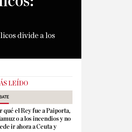
licos:
licos divide a los
ÁS LEÍDO
BATE
r qué el Rey fue a Paiporta,
amuz o a los incendios y no
ede ir ahora a Ceuta y