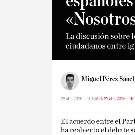
españoles 
«Nosotro
La discusión sobre lo
ciudadanos entre ig
Miguel Pérez Sánc
22 abr. 2026 - 14:18
Act. 22 abr. 2026 - 16
El acuerdo entre el Partido Popular y Vox en Extremadura
ha reabierto el debate 