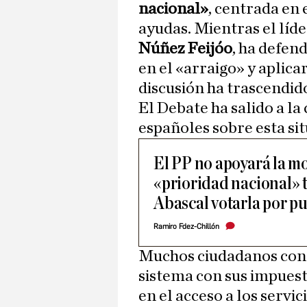
nacional»
, centrada en 
ayudas. Mientras el líde
Núñez Feijóo
, ha defen
en el «arraigo» y aplica
discusión ha trascendido
El Debate ha salido a la
españoles sobre esta sit
El PP no apoyará la mo
«prioridad nacional» t
Abascal votarla por p
Ramiro Fdez-Chillón
Muchos ciudadanos cons
sistema con sus impuest
en el acceso a los servic