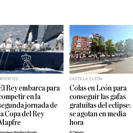
DEPORTES
CASTILLA Y LEÓN
El Rey embarca para
Colas en León para
competir en la
conseguir las gafas
segunda jornada de
gratuitas del eclipse:
la Copa del Rey
se agotan en media
Mapfre
hora
lmudena Martínez-Fornés
El Debate