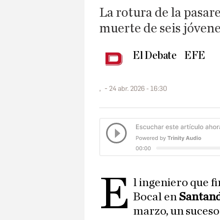
La rotura de la pasare
muerte de seis jóven
El Debate
EFE
,
24 abr. 2026 - 16:30
E
l ingeniero que f
Bocal en
Santan
marzo, un suceso 