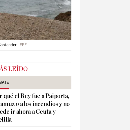
 Santander
EFE
ÁS LEÍDO
BATE
r qué el Rey fue a Paiporta,
amuz o a los incendios y no
ede ir ahora a Ceuta y
lilla