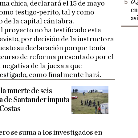
¿Q
ima chica, declarará el 15 de mayo
en
omo testigo-perito, tal y como
as
 de la capital cántabra.
l proyecto no ha testificado este
visto, por decisión de la instructora
puesto su declaración porque tenía
ecurso de reforma presentado por el
 negativa de la jueza a que
vestigado, como finalmente hará.
 la muerte de seis
la de Santander imputa
 Costas
ero se suma a los investigados en