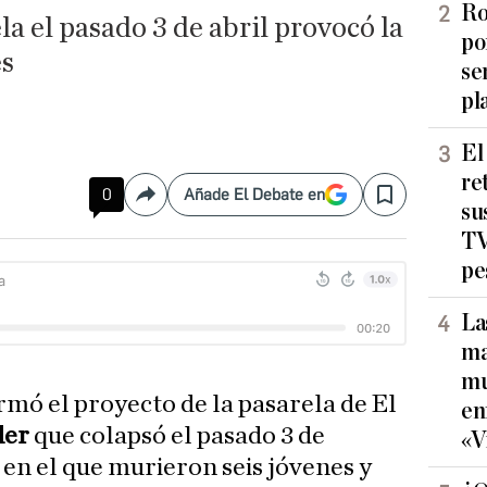
Ro
la el pasado 3 de abril provocó la
po
es
se
pl
El
re
0
Añade El Debate en
Compartir
Save
su
TV
pe
La
ma
mu
irmó el proyecto de la pasarela de El
en
der
que colapsó el pasado 3 de
«V
en el que murieron seis jóvenes y