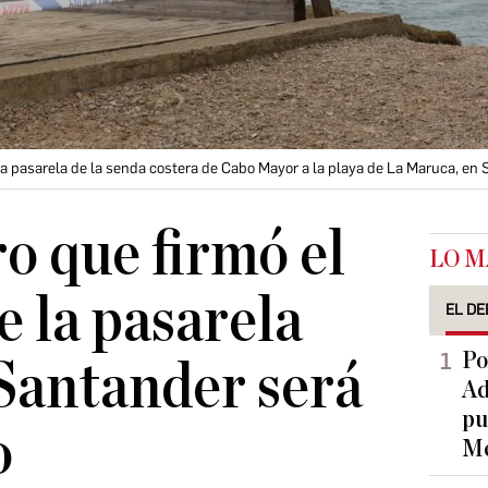
n la pasarela de la senda costera de Cabo Mayor a la playa de La Maruca, en
ro que firmó el
LO M
e la pasarela
EL DE
Po
Santander será
Ad
pu
o
Me