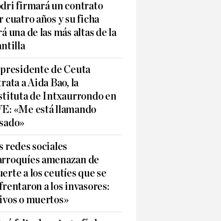
dri firmará un contrato
r cuatro años y su ficha
rá una de las más altas de la
antilla
 presidente de Ceuta
trata a Aida Bao, la
stituta de Intxaurrondo en
E: «Me está llamando
sado»
s redes sociales
rroquíes amenazan de
erte a los ceutíes que se
frentaron a los invasores:
ivos o muertos»