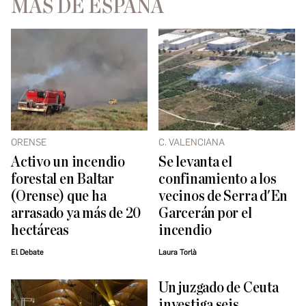
MÁS DE ESPAÑA
ORENSE
C. VALENCIANA
Activo un incendio
Se levanta el
forestal en Baltar
confinamiento a los
(Orense) que ha
vecinos de Serra d'En
arrasado ya más de 20
Garcerán por el
hectáreas
incendio
El Debate
Laura Torlà
Un juzgado de Ceuta
investiga seis