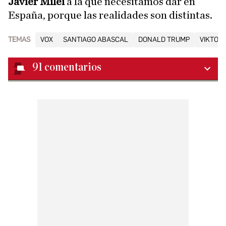
Javier Milei
a la que necesitamos dar en
España, porque las realidades son distintas.
TEMAS
VOX
SANTIAGO ABASCAL
DONALD TRUMP
VIKTOR
91
comentarios