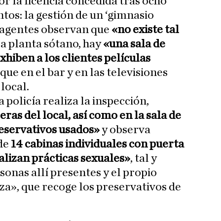
por la licencia concedida tras ocho
ntos: la gestión de un ‘gimnasio
s agentes observan que
«no existe tal
 la planta sótano, hay
«una sala de
hiben a los clientes películas
l que en el bar y en las televisiones
local.
 policía realiza la inspección,
ras del local, así como en la sala de
reservativos usados»
y observa
de
14 cabinas individuales con puerta
alizan prácticas sexuales»
, tal y
onas allí presentes y el propio
za», que recoge los preservativos de