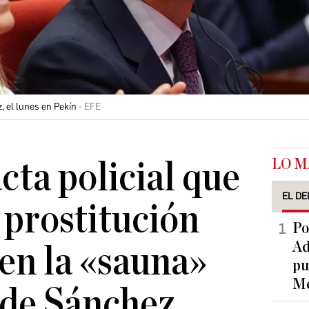
 el lunes en Pekín
EFE
LO M
acta policial que
EL DE
 prostitución
Po
Ad
en la «sauna»
pu
Me
 de Sánchez