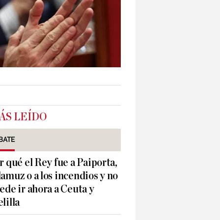
ÁS LEÍDO
BATE
r qué el Rey fue a Paiporta,
amuz o a los incendios y no
ede ir ahora a Ceuta y
lilla