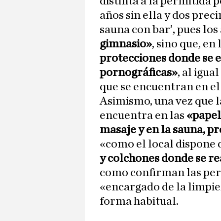
distinta a la permitida 
años sin ella y dos preci
sauna con bar’, pues lo
gimnasio»
, sino que, en
protecciones donde se ex
pornográficas»
, al igua
que se encuentran en el 
Asimismo, una vez que la
encuentra en las
«papele
masaje y en la sauna, p
«como el local dispone 
y colchones donde se re
como confirman las pers
«encargado de la limpie
forma habitual.