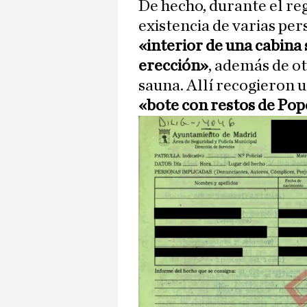
De hecho, durante el reg
existencia de varias pers
«interior de una cabina
erección»
, además de o
sauna. Allí recogieron u
«bote con restos de Pope