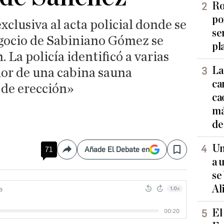
Ro
po
xclusiva al acta policial donde se
se
egocio de Sabiniano Gómez se
pl
. La policía identificó a varias
La
ior de una cabina sauna
ca
 de erección»
ca
má
de
Un
71
Añade El Debate en
Compartir
Save
a 
se
Al
El