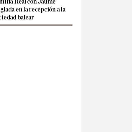
milia Real con Jaume
glada en la recepción a la
ciedad balear