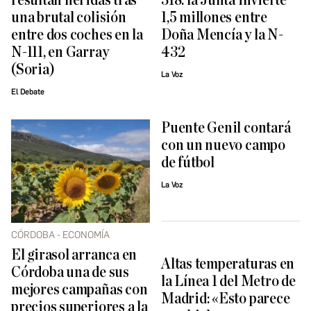
resultan heridas tras
318: la Junta invierte
una brutal colisión
1,5 millones entre
entre dos coches en la
Doña Mencía y la N-
N-111, en Garray
432
(Soria)
La Voz
El Debate
Puente Genil contará
con un nuevo campo
de fútbol
La Voz
CÓRDOBA - ECONOMÍA
El girasol arranca en
Altas temperaturas en
Córdoba una de sus
la Línea 1 del Metro de
mejores campañas con
Madrid: «Esto parece
precios superiores a la