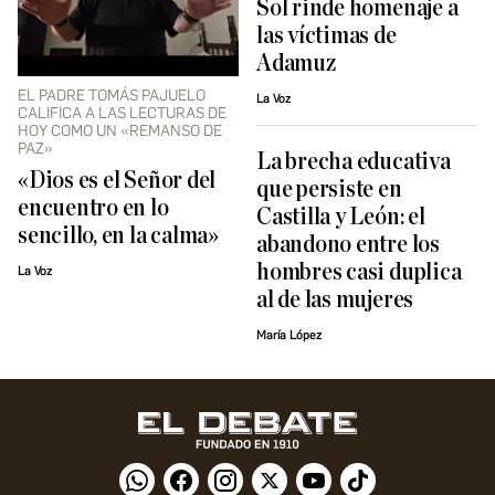
Sol rinde homenaje a
las víctimas de
Adamuz
EL PADRE TOMÁS PAJUELO
La Voz
CALIFICA A LAS LECTURAS DE
HOY COMO UN «REMANSO DE
PAZ»
La brecha educativa
«Dios es el Señor del
que persiste en
encuentro en lo
Castilla y León: el
sencillo, en la calma»
abandono entre los
hombres casi duplica
La Voz
al de las mujeres
María López