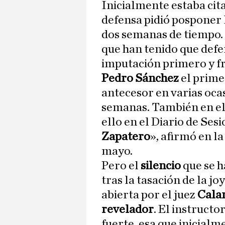
Inicialmente estaba cita
defensa pidió posponer 
dos semanas de tiempo. 
que han tenido que defen
imputación primero y fr
Pedro Sánchez
el prime
antecesor en varias ocas
semanas. También en el
ello en el Diario de Ses
Zapatero
», afirmó en l
mayo.
Pero el
silencio
que se h
tras la tasación de la j
abierta por el juez
Cal
revelador
. El instructo
fuerte, esa que inicialm