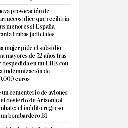
eva provocación de
rruecos: dice que recibiría
sus menores si España
vanta trabas judiciales
a mujer pide el subsidio
ra mayores de 52 años tras
r despedida en un ERE con
a indemnización de
0.000 euros
 un cementerio de aviones
 el desierto de Arizona al
mbate: el inédito regreso
 un bombardero B1