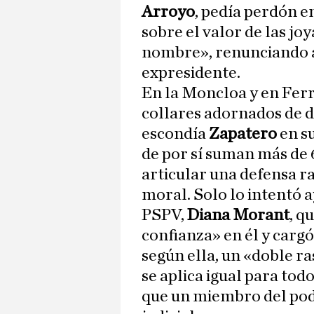
Arroyo
, pedía perdón e
sobre el valor de las j
nombre», renunciando a
expresidente.
En la Moncloa y en Fer
collares adornados de 
escondía
Zapatero
en s
de por sí suman más de 
articular una defensa r
moral. Solo lo intentó a
PSPV,
Diana Morant
, q
confianza» en él y cargó
según ella, un «doble ra
se aplica igual para todo
que un miembro del pod