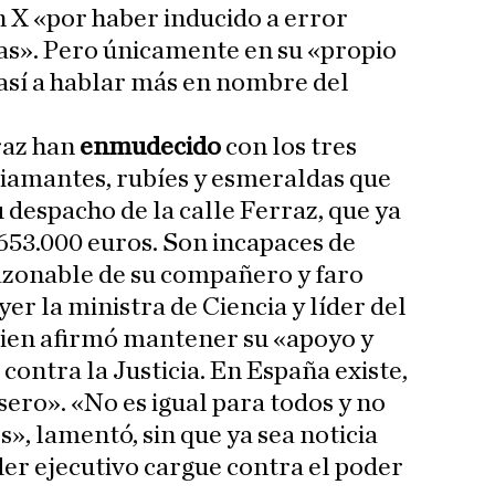
n X «por haber inducido a error
oyas». Pero únicamente en su «propio
sí a hablar más en nombre del
raz han
enmudecido
con los tres
diamantes, rubíes y esmeraldas que
u despacho de la calle Ferraz, que ya
653.000 euros. Son incapaces de
azonable de su compañero y faro
yer la ministra de Ciencia y líder del
uien afirmó mantener su «apoyo y
 contra la Justicia. En España existe,
sero». «No es igual para todos y no
s», lamentó, sin que ya sea noticia
er ejecutivo cargue contra el poder