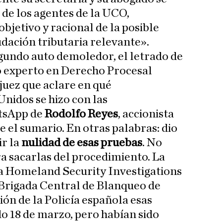
 de los agentes de la UCO,
objetivo y racional de la posible
udación tributaria relevante».
egundo auto demoledor, el letrado de
co experto en Derecho Procesal
l juez que aclare en qué
Unidos se hizo con las
tsApp de
Rodolfo Reyes
, accionista
e el sumario. En otras palabras: dio
ir la
nulidad de esas pruebas
. No
ra sacarlas del procedimiento. La
 Homeland Security Investigations
a Brigada Central de Blanqueo de
ón de la Policía española esas
o 18 de marzo, pero habían sido