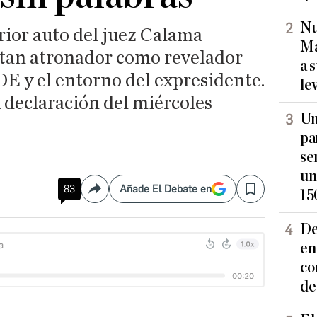
Nu
erior auto del juez Calama
Ma
 tan atronador como revelador
a 
OE y el entorno del expresidente.
le
 declaración del miércoles
Un
pa
se
un
83
Añade El Debate en
15
Compartir
Save
De
en
co
de