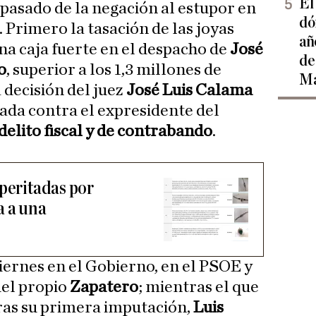
El
n pasado de la negación al estupor en
dó
. Primero la tasación de las joyas
añ
a caja fuerte en el despacho de
José
de
o
, superior a los 1,3 millones de
Ma
 decisión del juez
José Luis Calama
rada contra el expresidente del
delito fiscal y de contrabando
.
 peritadas por
a a una
 viernes en el Gobierno, en el PSOE y
del propio
Zapatero
; mientras el que
tras su primera imputación,
Luis