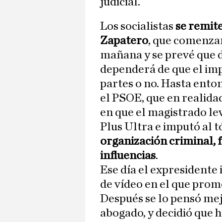
judicial.
Los socialistas
se remite
Zapatero
, que comenza
mañana y se prevé que d
dependerá de que el imp
partes o no. Hasta ento
el PSOE, que en realida
en que el magistrado le
Plus Ultra e imputó al t
organización criminal, 
influencias
.
Ese día el expresident
de vídeo en el que prome
Después se lo pensó mejo
abogado, y decidió que h