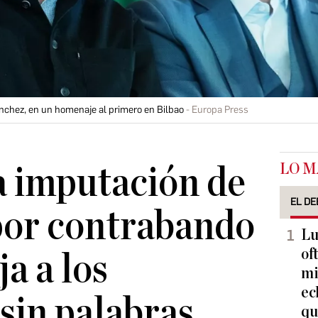
nchez, en un homenaje al primero en Bilbao
Europa Press
LO M
a imputación de
EL DE
por contrabando
Lu
of
ja a los
mi
ec
 sin palabras
qu