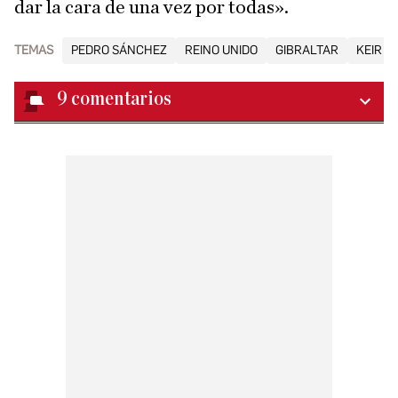
dar la cara de una vez por todas».
TEMAS
PEDRO SÁNCHEZ
REINO UNIDO
GIBRALTAR
KEIR S
9
comentarios