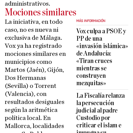
administrativos.
Mociones similares
La iniciativa, en todo
MÁS INFORMACIÓN
caso, no es nueva ni
Vox culpa a PSOE y
exclusiva de Málaga.
PP de una
Vox ya ha registrado
«invasión islámica»
de Andalucía:
mociones similares en
«Tiran cruces
municipios como
mientras se
Martos (Jaén), Gijón,
construyen
Dos Hermanas
mezquitas»
(Sevilla) o Torrent
(Valencia), con
La Fiscalía relanza
resultados desiguales
la persecución
según la aritmética
judicial al padre
política local. En
Custodio por
criticar el islam e
Mallorca, localidades
impugna su