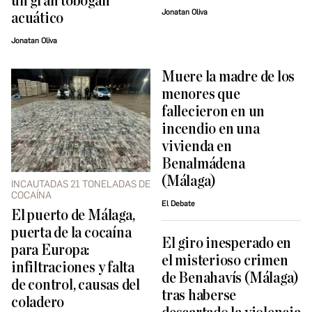
un gran tobogán
Jonatan Oliva
acuático
Jonatan Oliva
Muere la madre de los
menores que
fallecieron en un
incendio en una
vivienda en
Benalmádena
(Málaga)
INCAUTADAS 21 TONELADAS DE
COCAÍNA
El Debate
El puerto de Málaga,
puerta de la cocaína
El giro inesperado en
para Europa:
el misterioso crimen
infiltraciones y falta
de Benahavís (Málaga)
de control, causas del
tras haberse
coladero