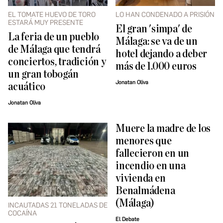
EL TOMATE HUEVO DE TORO
LO HAN CONDENADO A PRISIÓN
ESTARÁ MUY PRESENTE
El gran 'simpa' de
La feria de un pueblo
Málaga: se va de un
de Málaga que tendrá
hotel dejando a deber
conciertos, tradición y
más de 1.000 euros
un gran tobogán
Jonatan Oliva
acuático
Jonatan Oliva
Muere la madre de los
menores que
fallecieron en un
incendio en una
vivienda en
Benalmádena
(Málaga)
INCAUTADAS 21 TONELADAS DE
COCAÍNA
El Debate