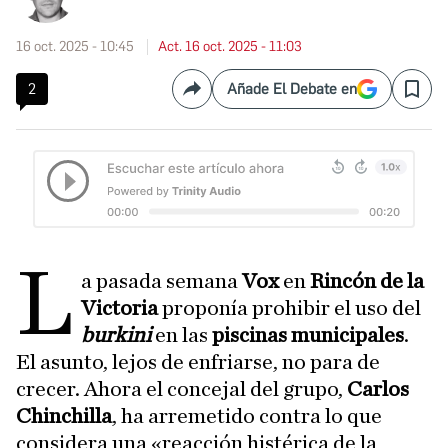
16 oct. 2025 - 10:45
Act. 16 oct. 2025 - 11:03
2
Añade El Debate en
Compartir
Save
L
a pasada semana
Vox
en
Rincón de la
Victoria
proponía prohibir el uso del
burkini
en las
piscinas municipales
.
El asunto, lejos de enfriarse, no para de
crecer. Ahora el concejal del grupo,
Carlos
Chinchilla
, ha arremetido contra lo que
considera una «reacción histérica de la