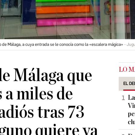
o de Málaga, a cuya entrada se le conocía como la «escalera mágica»
Jugu
LO M
de Málaga que
EL DE
s a miles de
La
Vi
adiós tras 73
pe
cl
guno quiere ya