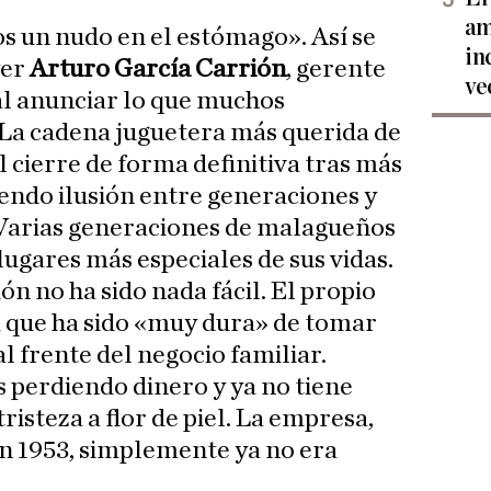
am
 un nudo en el estómago». Así se
in
yer
Arturo García Carrión
, gerente
ve
 al anunciar lo que muchos
La cadena juguetera más querida de
l cierre de forma definitiva tras más
iendo ilusión entre generaciones y
 Varias generaciones de malagueños
 lugares más especiales de sus vidas.
ión no ha sido nada fácil. El propio
a que ha sido «muy dura» de tomar
l frente del negocio familiar.
perdiendo dinero y ya no tiene
tristeza a flor de piel. La empresa,
n 1953, simplemente ya no era