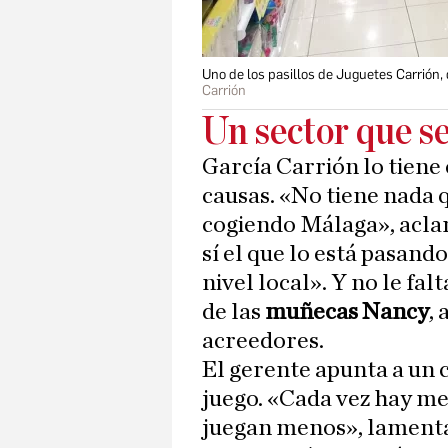
Uno de los pasillos de Juguetes Carrión,
Carrión
Un sector que s
García Carrión lo tiene 
causas. «No tiene nada 
cogiendo Málaga», aclar
sí el que lo está pasand
nivel local». Y no le fal
de las
muñecas Nancy
,
acreedores.
El gerente apunta a un 
juego. «Cada vez hay me
juegan menos», lamenta.