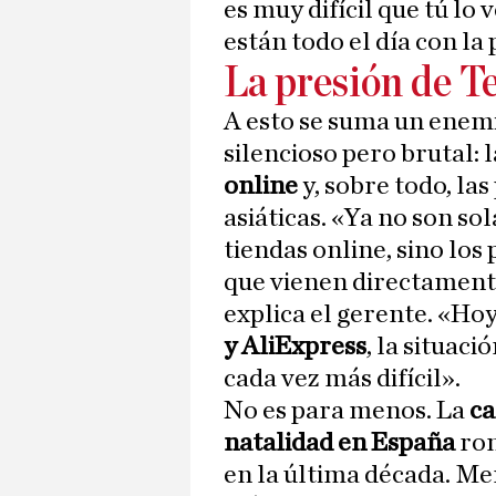
es muy difícil que tú lo
están todo el día con la 
La presión de T
A esto se suma un enem
silencioso pero brutal: 
online
y, sobre todo, la
asiáticas. «Ya no son so
tiendas online, sino los
que vienen directament
explica el gerente. «Ho
y AliExpress
, la situaci
cada vez más difícil».
No es para menos. La
ca
natalidad en España
ron
en la última década. Me