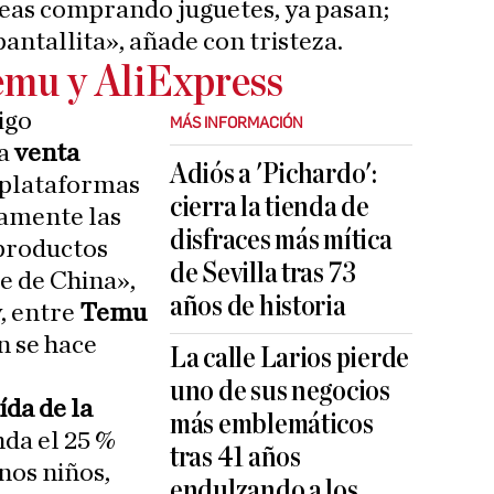
 veas comprando juguetes, ya pasan;
pantallita», añade con tristeza.
emu y AliExpress
igo
MÁS INFORMACIÓN
la
venta
Adiós a 'Pichardo':
s plataformas
cierra la tienda de
lamente las
disfraces más mítica
 productos
de Sevilla tras 73
e de China»,
años de historia
y, entre
Temu
ón se hace
La calle Larios pierde
uno de sus negocios
ída de la
más emblemáticos
da el 25 %
tras 41 años
nos niños,
endulzando a los