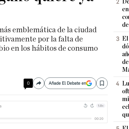
De
en
co
de
más emblemática de la ciudad
itivamente por la falta de
El
dó
mbio en los hábitos de consumo
añ
de
Ma
Lu
0
Añade El Debate en
Compartir
Save
of
mi
ec
qu
El