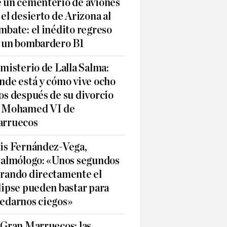
 un cementerio de aviones
 el desierto de Arizona al
mbate: el inédito regreso
 un bombardero B1
 misterio de Lalla Salma:
nde está y cómo vive ocho
os después de su divorcio
 Mohamed VI de
rruecos
is Fernández-Vega,
talmólogo: «Unos segundos
rando directamente el
lipse pueden bastar para
edarnos ciegos»
 Gran Marruecos: las