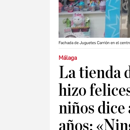
Fachada de Juguetes Carrión en el centr
Málaga
La tienda 
hizo felice
niños dice 
años: «Nin