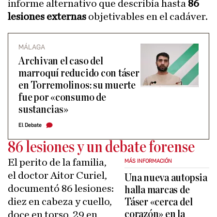
informe alternativo que describía hasta
86
lesiones externas
objetivables en el cadáver.
MÁLAGA
Archivan el caso del
marroquí reducido con táser
en Torremolinos: su muerte
fue por «consumo de
sustancias»
El Debate
86 lesiones y un debate forense
El perito de la familia,
MÁS INFORMACIÓN
el doctor Aitor Curiel,
Una nueva autopsia
documentó 86 lesiones:
halla marcas de
diez en cabeza y cuello,
Táser «cerca del
corazón» en la
doce en torso, 29 en