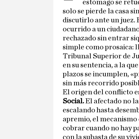
estómago se retue
solo se pierde la casa s
discutirlo ante un juez.
ocurrido a un ciudadano
rechazado sin entrar si
simple como prosaica: l
Tribunal Superior de Jus
en su sentencia, a la qu
plazos se incumplen, «p
sin más recorrido posibl
El origen del conflicto 
Social.
El afectado no la
escalando hasta desemb
apremio, el mecanismo q
cobrar cuando no hay p
con la subasta de su viv