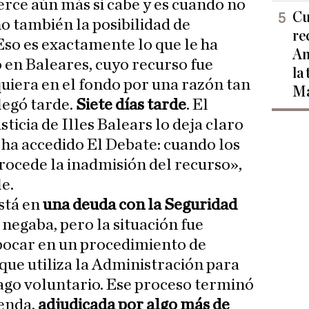
rce aún más si cabe y es cuando no
Cu
ino también la posibilidad de
re
 Eso es exactamente lo que le ha
Am
 en Baleares, cuyo recurso fue
la
quiera en el fondo por una razón tan
Ma
legó tarde.
Siete días tarde
. El
ticia de Illes Balears lo deja claro
e ha accedido El Debate: cuando los
rocede la inadmisión del recurso»,
e.
está en
una deuda con la Seguridad
 negaba, pero la situación fue
ocar en un procedimiento de
ue utiliza la Administración para
ago voluntario. Ese proceso terminó
ienda,
adjudicada por algo más de