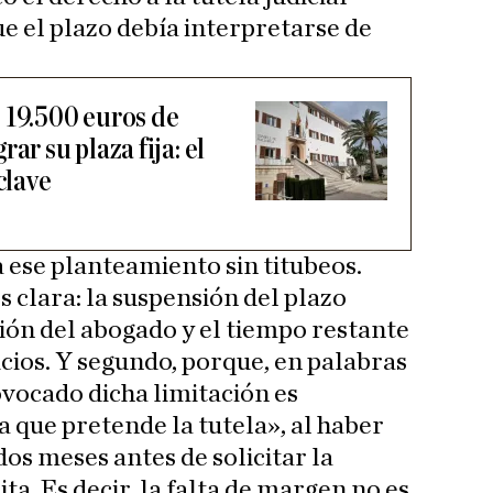
e el plazo debía interpretarse de
 19.500 euros de
ar su plaza fija: el
clave
a ese planteamiento sin titubeos.
s clara: la suspensión del plazo
ión del abogado y el tiempo restante
nicios. Y segundo, porque, en palabras
ovocado dicha limitación es
 que pretende la tutela», al haber
dos meses antes de solicitar la
ita. Es decir, la falta de margen no es