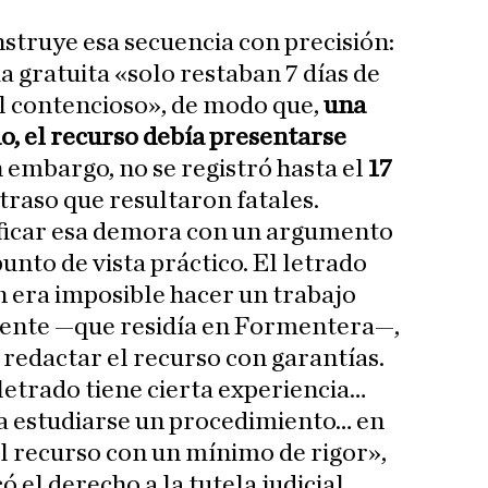
nstruye esa secuencia con precisión:
ia gratuita «solo restaban 7 días de
l contencioso», de modo que,
una
o, el recurso debía presentarse
 embargo, no se registró hasta el
17
etraso que resultaron fatales.
ificar esa demora con un argumento
nto de vista práctico. El letrado
 era imposible hacer un trabajo
cliente —que residía en Formentera—,
 redactar el recurso con garantías.
etrado tiene cierta experiencia…
a estudiarse un procedimiento… en
el recurso con un mínimo de rigor»,
 el derecho a la tutela judicial