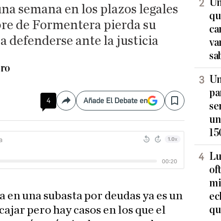
Un
na semana en los plazos legales
qu
re de Formentera pierda su
ca
a defenderse ante la justicia
va
sa
ero
Un
pa
4
Añade El Debate en
Compartir
Save
se
un
15
Lu
of
mi
a en una subasta por deudas ya es un
ec
qu
ncajar pero hay casos en los que el