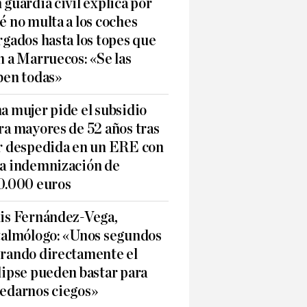
 guardia civil explica por
é no multa a los coches
rgados hasta los topes que
n a Marruecos: «Se las
ben todas»
a mujer pide el subsidio
ra mayores de 52 años tras
r despedida en un ERE con
a indemnización de
0.000 euros
is Fernández-Vega,
talmólogo: «Unos segundos
rando directamente el
lipse pueden bastar para
edarnos ciegos»