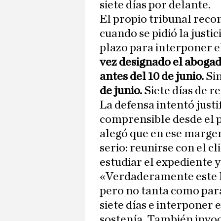
siete días por delante.
El propio tribunal reco
cuando se pidió la justic
plazo para interponer e
vez designado el abogad
antes del 10 de junio.
Sin
de junio.
Siete días de r
La defensa intentó just
comprensible desde el pu
alegó que en ese margen
serio: reunirse con el 
estudiar el expediente y
«Verdaderamente este l
pero no tanta como par
siete días e interponer 
sostenía. También invocó