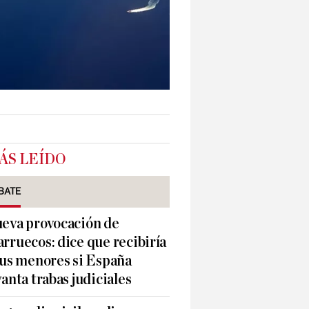
ÁS LEÍDO
BATE
eva provocación de
rruecos: dice que recibiría
sus menores si España
vanta trabas judiciales