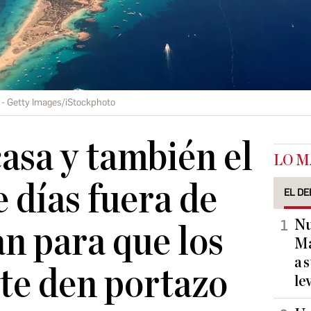
Getty Images/iStockphoto
casa y también el
LO M
te días fuera de
EL DE
Nu
an para que los
Ma
a 
 te den portazo
le