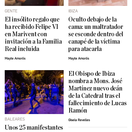
GENTE
IBIZA
El insólito regalo que
Oculto debajo de la
ha recibido Felipe VI
cama: un maltratador
en Marivent con
se esconde dentro del
invitación a la Familia
canapé de la víctima
Real incluida
para atacarla
Mayte Amorós
Mayte Amorós
El Obispo de Ibiza
nombra a Mons. José
Martínez nuevo deán
de la Catedral tras el
fallecimiento de Lucas
Ramón
BALEARES
Gisela Revelles
Unos 25 manifestantes