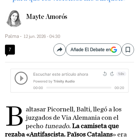
Mayte Amorós
Palma
12 jun. 2026 - 04:30
7
Añade El Debate en
Compartir
Save
B
altasar Picornell, Balti, llegó a los
juzgados de Via Alemania con el
pecho
tuneado
.
La camiseta que
rezaba «Antifascista. Països Catalans
» era