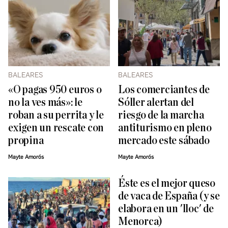
BALEARES
BALEARES
«O pagas 950 euros o
Los comerciantes de
no la ves más»: le
Sóller alertan del
roban a su perrita y le
riesgo de la marcha
exigen un rescate con
antiturismo en pleno
propina
mercado este sábado
Mayte Amorós
Mayte Amorós
Éste es el mejor queso
de vaca de España (y se
elabora en un 'lloc' de
Menorca)