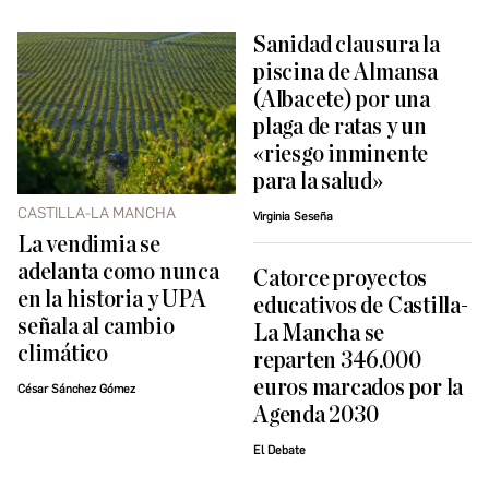
Sanidad clausura la
piscina de Almansa
(Albacete) por una
plaga de ratas y un
«riesgo inminente
para la salud»
CASTILLA-LA MANCHA
Virginia Seseña
La vendimia se
adelanta como nunca
Catorce proyectos
en la historia y UPA
educativos de Castilla-
señala al cambio
La Mancha se
climático
reparten 346.000
euros marcados por la
César Sánchez Gómez
Agenda 2030
El Debate