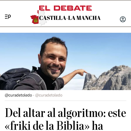
Menú
INICIA
SESIÓ
@curadetoledo
@curadetoledo
Del altar al algoritmo: este
«friki de la Biblia» ha