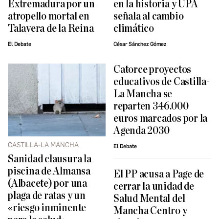
Extremadura por un
en la historia y UPA
atropello mortal en
señala al cambio
Talavera de la Reina
climático
El Debate
César Sánchez Gómez
Catorce proyectos
educativos de Castilla-
La Mancha se
reparten 346.000
euros marcados por la
Agenda 2030
CASTILLA-LA MANCHA
El Debate
Sanidad clausura la
piscina de Almansa
El PP acusa a Page de
(Albacete) por una
cerrar la unidad de
plaga de ratas y un
Salud Mental del
«riesgo inminente
Mancha Centro y