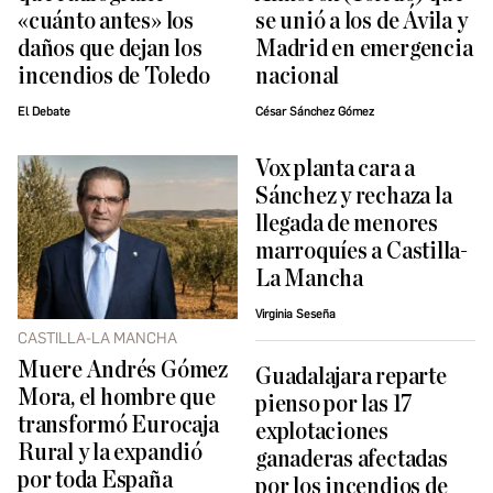
«cuánto antes» los
se unió a los de Ávila y
daños que dejan los
Madrid en emergencia
incendios de Toledo
nacional
El Debate
César Sánchez Gómez
Vox planta cara a
Sánchez y rechaza la
llegada de menores
marroquíes a Castilla-
La Mancha
Virginia Seseña
CASTILLA-LA MANCHA
Muere Andrés Gómez
Guadalajara reparte
Mora, el hombre que
pienso por las 17
transformó Eurocaja
explotaciones
Rural y la expandió
ganaderas afectadas
por toda España
por los incendios de